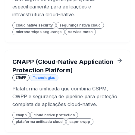
especificamente para aplicações e
infraestrutura cloud-native.
cloud native security
segurança nativa cloud
microserviços segurança
service mesh
CNAPP (Cloud-Native Application
Protection Platform)
Tecnologias
CNAPP
Plataforma unificada que combina CSPM,
CWPP e segurança de pipeline para proteção
completa de aplicações cloud-native.
cnapp
cloud native protection
plataforma unificada cloud
cspm cwpp