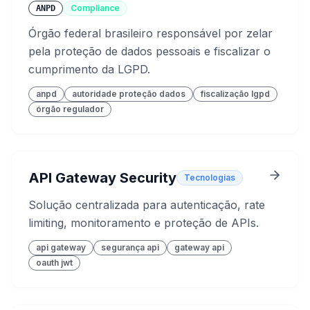
Compliance
ANPD
Órgão federal brasileiro responsável por zelar
pela proteção de dados pessoais e fiscalizar o
cumprimento da LGPD.
anpd
autoridade proteção dados
fiscalização lgpd
órgão regulador
API Gateway Security
Tecnologias
Solução centralizada para autenticação, rate
limiting, monitoramento e proteção de APIs.
api gateway
segurança api
gateway api
oauth jwt