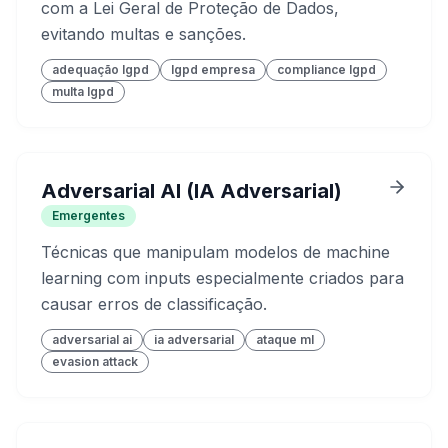
com a Lei Geral de Proteção de Dados,
evitando multas e sanções.
adequação lgpd
lgpd empresa
compliance lgpd
multa lgpd
Adversarial AI (IA Adversarial)
Emergentes
Técnicas que manipulam modelos de machine
learning com inputs especialmente criados para
causar erros de classificação.
adversarial ai
ia adversarial
ataque ml
evasion attack