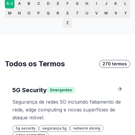
A-Z
A
B
C
D
E
F
G
H
I
J
K
L
M
N
O
P
Q
R
S
T
U
V
W
X
Y
Z
Todos os Termos
270
termos
5G Security
Emergentes
Segurança de redes 5G incluindo fatiamento de
rede, edge computing e novas superfícies de
ataque móvel.
5g security
segurança 5g
network slicing
edge computing