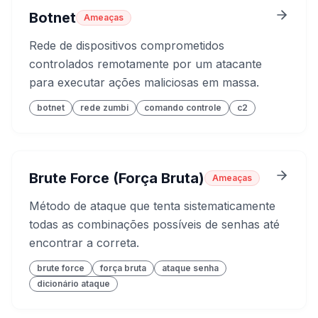
Botnet
Ameaças
Rede de dispositivos comprometidos
controlados remotamente por um atacante
para executar ações maliciosas em massa.
botnet
rede zumbi
comando controle
c2
Brute Force (Força Bruta)
Ameaças
Método de ataque que tenta sistematicamente
todas as combinações possíveis de senhas até
encontrar a correta.
brute force
força bruta
ataque senha
dicionário ataque