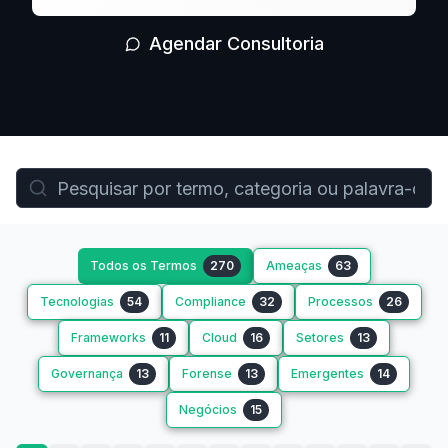
Agendar Consultoria
Todos os Termos
270
Ameaças
63
Tecnologias
54
Compliance
32
Processos
26
Frameworks
11
Cloud
16
Setores
13
Governança
13
Forense
13
Emergentes
14
Negócios
15