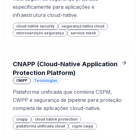
especificamente para aplicações e
infraestrutura cloud-native.
cloud native security
segurança nativa cloud
microserviços segurança
service mesh
CNAPP (Cloud-Native Application
Protection Platform)
Tecnologias
CNAPP
Plataforma unificada que combina CSPM,
CWPP e segurança de pipeline para proteção
completa de aplicações cloud-native.
cnapp
cloud native protection
plataforma unificada cloud
cspm cwpp