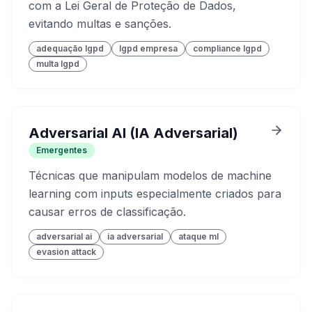
com a Lei Geral de Proteção de Dados,
evitando multas e sanções.
adequação lgpd
lgpd empresa
compliance lgpd
multa lgpd
Adversarial AI (IA Adversarial)
Emergentes
Técnicas que manipulam modelos de machine
learning com inputs especialmente criados para
causar erros de classificação.
adversarial ai
ia adversarial
ataque ml
evasion attack