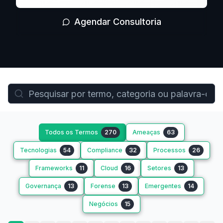
Agendar Consultoria
Todos os Termos
270
Ameaças
63
Tecnologias
54
Compliance
32
Processos
26
Frameworks
11
Cloud
16
Setores
13
Governança
13
Forense
13
Emergentes
14
Negócios
15