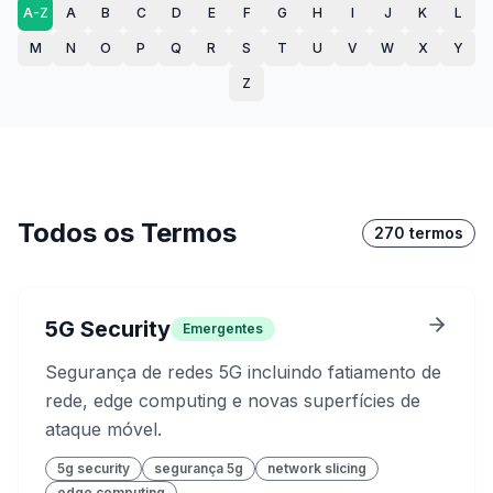
A-Z
A
B
C
D
E
F
G
H
I
J
K
L
M
N
O
P
Q
R
S
T
U
V
W
X
Y
Z
Todos os Termos
270
termos
5G Security
Emergentes
Segurança de redes 5G incluindo fatiamento de
rede, edge computing e novas superfícies de
ataque móvel.
5g security
segurança 5g
network slicing
edge computing