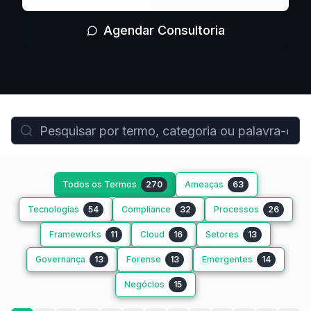
Agendar Consultoria
Todos os Termos
270
Ameaças
63
Tecnologias
54
Compliance
32
Processos
26
Frameworks
11
Cloud
16
Setores
13
Governança
13
Forense
13
Emergentes
14
Negócios
15