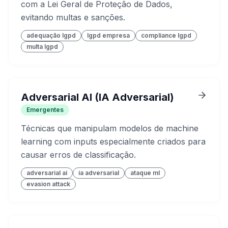
com a Lei Geral de Proteção de Dados,
evitando multas e sanções.
adequação lgpd
lgpd empresa
compliance lgpd
multa lgpd
Adversarial AI (IA Adversarial)
Emergentes
Técnicas que manipulam modelos de machine
learning com inputs especialmente criados para
causar erros de classificação.
adversarial ai
ia adversarial
ataque ml
evasion attack