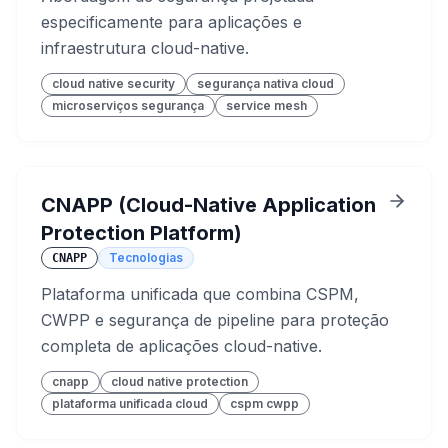
especificamente para aplicações e
infraestrutura cloud-native.
cloud native security
segurança nativa cloud
microserviços segurança
service mesh
CNAPP (Cloud-Native Application
Protection Platform)
Tecnologias
CNAPP
Plataforma unificada que combina CSPM,
CWPP e segurança de pipeline para proteção
completa de aplicações cloud-native.
cnapp
cloud native protection
plataforma unificada cloud
cspm cwpp