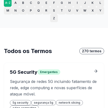
A-Z
A
B
C
D
E
F
G
H
I
J
K
L
M
N
O
P
Q
R
S
T
U
V
W
X
Y
Z
Todos os Termos
270
termos
5G Security
Emergentes
Segurança de redes 5G incluindo fatiamento de
rede, edge computing e novas superfícies de
ataque móvel.
5g security
segurança 5g
network slicing
edge computing