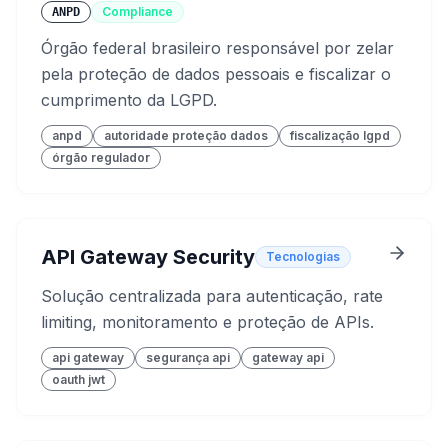
Compliance
ANPD
Órgão federal brasileiro responsável por zelar
pela proteção de dados pessoais e fiscalizar o
cumprimento da LGPD.
anpd
autoridade proteção dados
fiscalização lgpd
órgão regulador
API Gateway Security
Tecnologias
Solução centralizada para autenticação, rate
limiting, monitoramento e proteção de APIs.
api gateway
segurança api
gateway api
oauth jwt