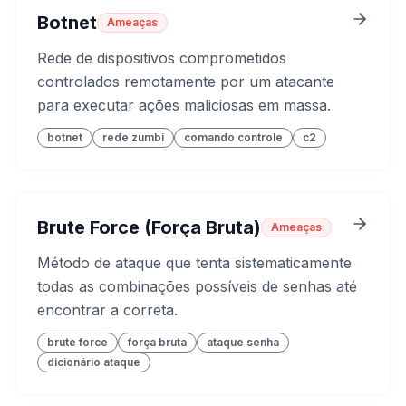
Botnet
Ameaças
Rede de dispositivos comprometidos
controlados remotamente por um atacante
para executar ações maliciosas em massa.
botnet
rede zumbi
comando controle
c2
Brute Force (Força Bruta)
Ameaças
Método de ataque que tenta sistematicamente
todas as combinações possíveis de senhas até
encontrar a correta.
brute force
força bruta
ataque senha
dicionário ataque