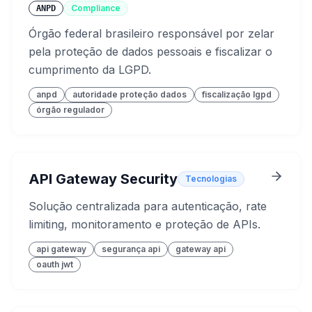
Compliance
ANPD
Órgão federal brasileiro responsável por zelar
pela proteção de dados pessoais e fiscalizar o
cumprimento da LGPD.
anpd
autoridade proteção dados
fiscalização lgpd
órgão regulador
API Gateway Security
Tecnologias
Solução centralizada para autenticação, rate
limiting, monitoramento e proteção de APIs.
api gateway
segurança api
gateway api
oauth jwt