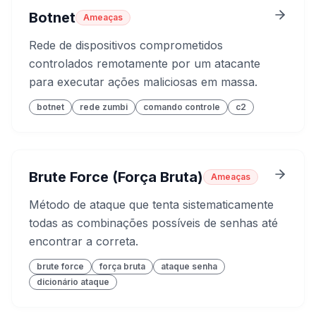
Botnet
Ameaças
Rede de dispositivos comprometidos
controlados remotamente por um atacante
para executar ações maliciosas em massa.
botnet
rede zumbi
comando controle
c2
Brute Force (Força Bruta)
Ameaças
Método de ataque que tenta sistematicamente
todas as combinações possíveis de senhas até
encontrar a correta.
brute force
força bruta
ataque senha
dicionário ataque