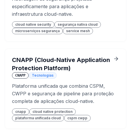
especificamente para aplicações e
infraestrutura cloud-native.
cloud native security
segurança nativa cloud
microserviços segurança
service mesh
CNAPP (Cloud-Native Application
Protection Platform)
Tecnologias
CNAPP
Plataforma unificada que combina CSPM,
CWPP e segurança de pipeline para proteção
completa de aplicações cloud-native.
cnapp
cloud native protection
plataforma unificada cloud
cspm cwpp