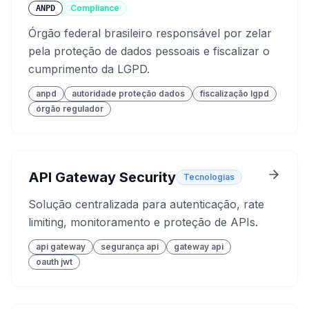
Compliance
ANPD
Órgão federal brasileiro responsável por zelar
pela proteção de dados pessoais e fiscalizar o
cumprimento da LGPD.
anpd
autoridade proteção dados
fiscalização lgpd
órgão regulador
API Gateway Security
Tecnologias
Solução centralizada para autenticação, rate
limiting, monitoramento e proteção de APIs.
api gateway
segurança api
gateway api
oauth jwt