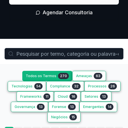
Agendar Consultoria
Todos os Termos
270
Ameaças
63
Tecnologias
54
Compliance
32
Processos
26
Frameworks
11
Cloud
16
Setores
13
Governança
13
Forense
13
Emergentes
14
Negócios
15