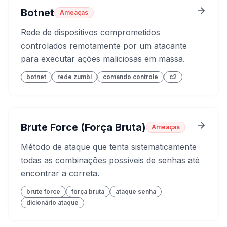
Botnet
Ameaças
Rede de dispositivos comprometidos
controlados remotamente por um atacante
para executar ações maliciosas em massa.
botnet
rede zumbi
comando controle
c2
Brute Force (Força Bruta)
Ameaças
Método de ataque que tenta sistematicamente
todas as combinações possíveis de senhas até
encontrar a correta.
brute force
força bruta
ataque senha
dicionário ataque