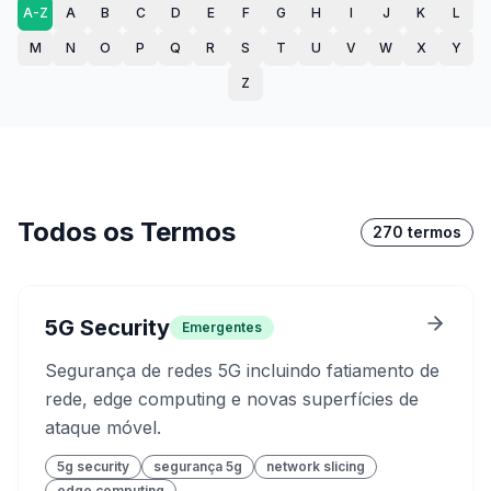
A-Z
A
B
C
D
E
F
G
H
I
J
K
L
M
N
O
P
Q
R
S
T
U
V
W
X
Y
Z
Todos os Termos
270
termos
5G Security
Emergentes
Segurança de redes 5G incluindo fatiamento de
rede, edge computing e novas superfícies de
ataque móvel.
5g security
segurança 5g
network slicing
edge computing