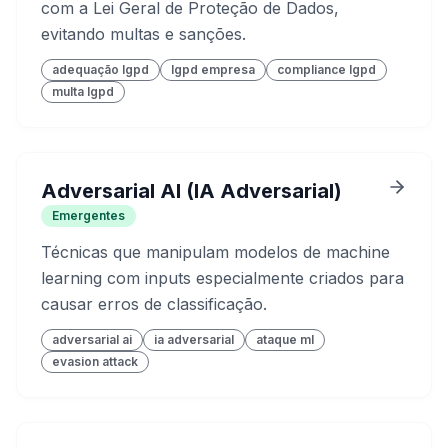
com a Lei Geral de Proteção de Dados,
evitando multas e sanções.
adequação lgpd
lgpd empresa
compliance lgpd
multa lgpd
Adversarial AI (IA Adversarial)
Emergentes
Técnicas que manipulam modelos de machine
learning com inputs especialmente criados para
causar erros de classificação.
adversarial ai
ia adversarial
ataque ml
evasion attack