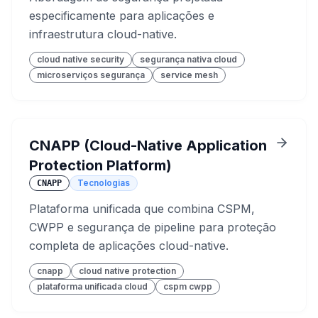
especificamente para aplicações e
infraestrutura cloud-native.
cloud native security
segurança nativa cloud
microserviços segurança
service mesh
CNAPP (Cloud-Native Application
Protection Platform)
Tecnologias
CNAPP
Plataforma unificada que combina CSPM,
CWPP e segurança de pipeline para proteção
completa de aplicações cloud-native.
cnapp
cloud native protection
plataforma unificada cloud
cspm cwpp