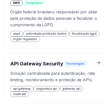
Compliance
ANPD
Órgão federal brasileiro responsável por zelar
pela proteção de dados pessoais e fiscalizar o
cumprimento da LGPD.
anpd
autoridade proteção dados
fiscalização lgpd
órgão regulador
API Gateway Security
Tecnologias
Solução centralizada para autenticação, rate
limiting, monitoramento e proteção de APIs.
api gateway
segurança api
gateway api
oauth jwt