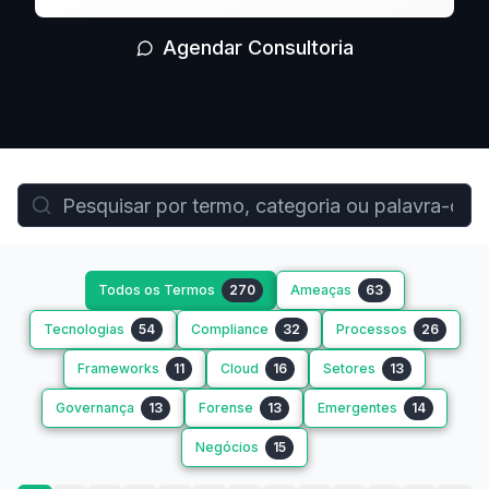
Agendar Consultoria
Todos os Termos
270
Ameaças
63
Tecnologias
54
Compliance
32
Processos
26
Frameworks
11
Cloud
16
Setores
13
Governança
13
Forense
13
Emergentes
14
Negócios
15