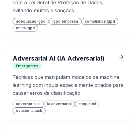
com a Lei Geral de Proteção de Dados,
evitando multas e sanções.
adequação lgpd
lgpd empresa
compliance lgpd
multa lgpd
Adversarial AI (IA Adversarial)
Emergentes
Técnicas que manipulam modelos de machine
learning com inputs especialmente criados para
causar erros de classificação.
adversarial ai
ia adversarial
ataque ml
evasion attack