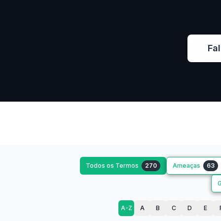
Fal
Todos os Termos
270
Ameaças
63
A-Z
A
B
C
D
E