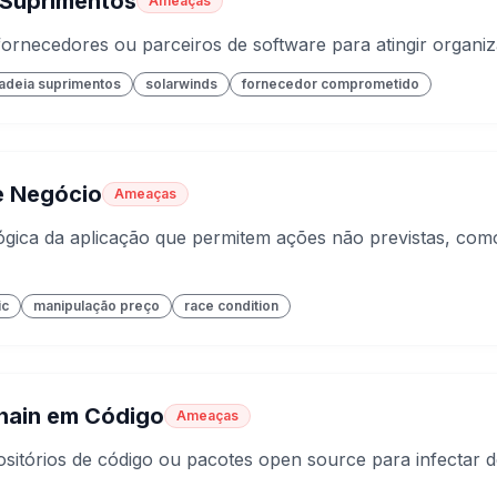
 Suprimentos
Ameaças
rnecedores ou parceiros de software para atingir organiz
adeia suprimentos
solarwinds
fornecedor comprometido
e Negócio
Ameaças
lógica da aplicação que permitem ações não previstas, co
ic
manipulação preço
race condition
hain em Código
Ameaças
itórios de código ou pacotes open source para infectar 