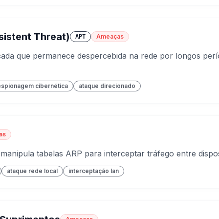
istent Threat)
Ameaças
APT
ada que permanece despercebida na rede por longos perí
espionagem cibernética
ataque direcionado
as
manipula tabelas ARP para interceptar tráfego entre dispo
ataque rede local
interceptação lan