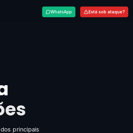
WhatsApp
Está sob ataque?
a
ões
dos principais