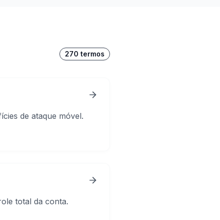
270
termos
ícies de ataque móvel.
le total da conta.