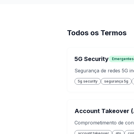
Todos os Termos
5G Security
Emergentes
Segurança de redes 5G inc
5g security
segurança 5g
Account Takeover 
Comprometimento de conta
account takeover
ato
com