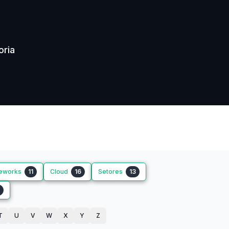
oria
eworks
11
Cloud
16
Setores
13
T
U
V
W
X
Y
Z