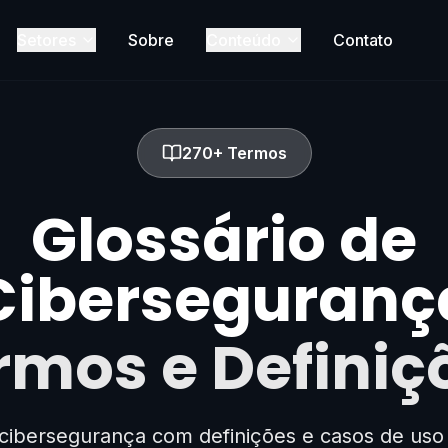
Setores
Sobre
Conteúdo
Contato
270+ Termos
Glossário de
Ciberseguranç
rmos e Definiç
 cibersegurança com definições e casos de uso 