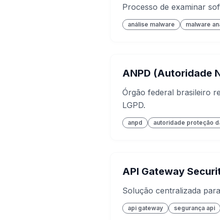
Processo de examinar sof
análise malware
malware an
ANPD (Autoridade N
Órgão federal brasileiro 
LGPD.
anpd
autoridade proteção 
API Gateway Securi
Solução centralizada para
api gateway
segurança api