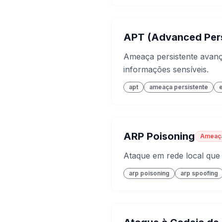
APT (Advanced Pers
Ameaça persistente avanç
informações sensíveis.
apt
ameaça persistente
ARP Poisoning
Ameaç
Ataque em rede local que 
arp poisoning
arp spoofing