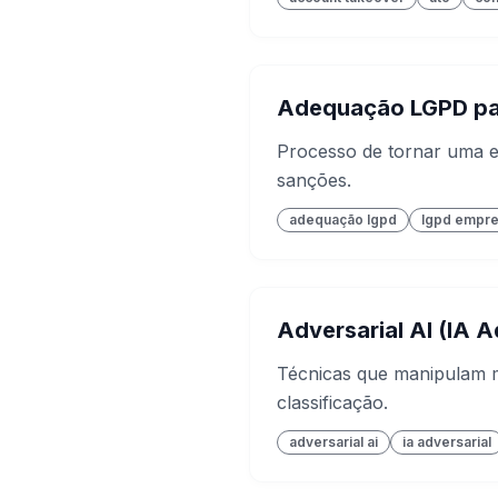
Adequação LGPD pa
Processo de tornar uma e
sanções.
adequação lgpd
lgpd empr
Adversarial AI (IA A
Técnicas que manipulam m
classificação.
adversarial ai
ia adversarial