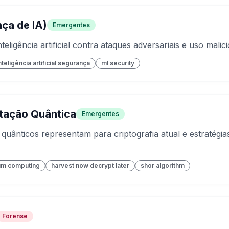
nça de IA)
Emergentes
teligência artificial contra ataques adversariais e uso malic
nteligência artificial segurança
ml security
ação Quântica
Emergentes
uânticos representam para criptografia atual e estratégia
um computing
harvest now decrypt later
shor algorithm
Forense