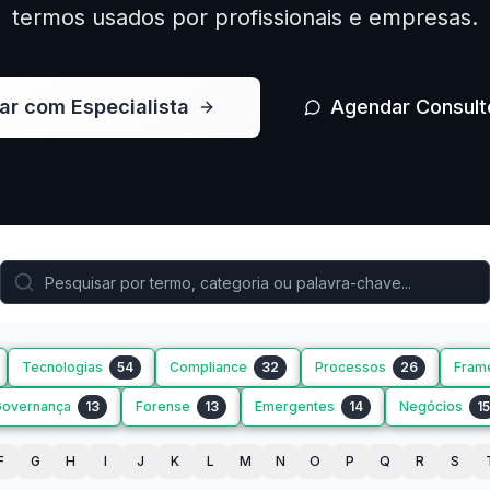
termos usados por profissionais e empresas.
ar com Especialista
Agendar Consult
Tecnologias
54
Compliance
32
Processos
26
Fram
Governança
13
Forense
13
Emergentes
14
Negócios
15
F
G
H
I
J
K
L
M
N
O
P
Q
R
S