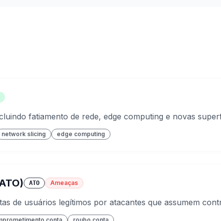
luindo fatiamento de rede, edge computing e novas superf
network slicing
edge computing
(ATO)
Ameaças
ATO
s de usuários legítimos por atacantes que assumem contro
prometimento conta
roubo conta