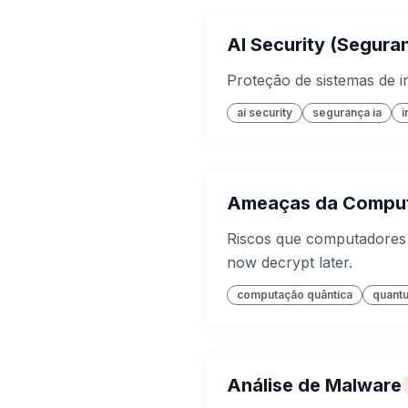
AI Security (Segura
Proteção de sistemas de in
ai security
segurança ia
i
Ameaças da Comput
Riscos que computadores q
now decrypt later.
computação quântica
quant
Análise de Malware