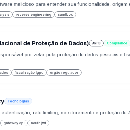
tware malicioso para entender sua funcionalidade, origem
alysis
reverse engineering
sandbox
acional de Proteção de Dados)
Compliance
ANPD
responsável por zelar pela proteção de dados pessoais e fi
dados
fiscalização lgpd
órgão regulador
ty
Tecnologias
 autenticação, rate limiting, monitoramento e proteção de 
gateway api
oauth jwt