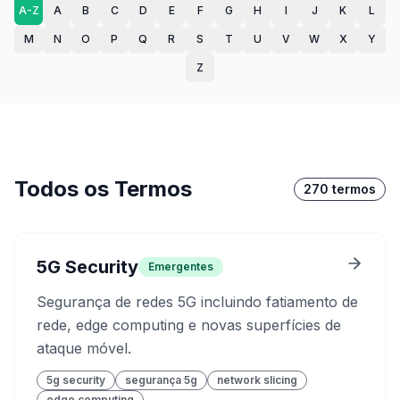
A-Z
A
B
C
D
E
F
G
H
I
J
K
L
M
N
O
P
Q
R
S
T
U
V
W
X
Y
Z
Todos os Termos
270
termos
5G Security
Emergentes
Segurança de redes 5G incluindo fatiamento de
rede, edge computing e novas superfícies de
ataque móvel.
5g security
segurança 5g
network slicing
edge computing