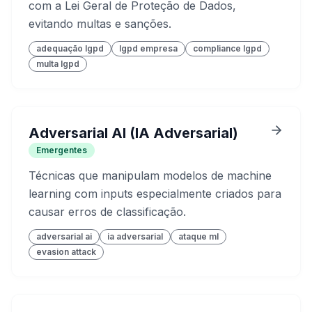
com a Lei Geral de Proteção de Dados,
evitando multas e sanções.
adequação lgpd
lgpd empresa
compliance lgpd
multa lgpd
Adversarial AI (IA Adversarial)
Emergentes
Técnicas que manipulam modelos de machine
learning com inputs especialmente criados para
causar erros de classificação.
adversarial ai
ia adversarial
ataque ml
evasion attack