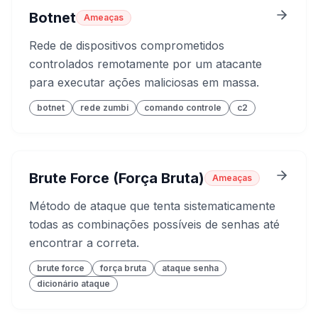
Botnet
Ameaças
Rede de dispositivos comprometidos
controlados remotamente por um atacante
para executar ações maliciosas em massa.
botnet
rede zumbi
comando controle
c2
Brute Force (Força Bruta)
Ameaças
Método de ataque que tenta sistematicamente
todas as combinações possíveis de senhas até
encontrar a correta.
brute force
força bruta
ataque senha
dicionário ataque