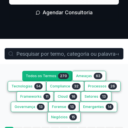
Agendar Consultoria
Todos os Termos
270
Ameaças
63
Tecnologias
54
Compliance
32
Processos
26
Frameworks
11
Cloud
16
Setores
13
Governança
13
Forense
13
Emergentes
14
Negócios
15