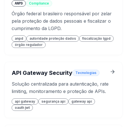
Compliance
ANPD
Órgão federal brasileiro responsável por zelar
pela proteção de dados pessoais e fiscalizar o
cumprimento da LGPD.
anpd
autoridade proteção dados
fiscalização lgpd
órgão regulador
API Gateway Security
Tecnologias
Solução centralizada para autenticação, rate
limiting, monitoramento e proteção de APIs.
api gateway
segurança api
gateway api
oauth jwt