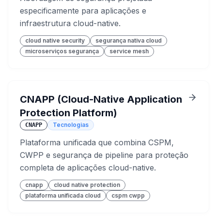
especificamente para aplicações e
infraestrutura cloud-native.
cloud native security
segurança nativa cloud
microserviços segurança
service mesh
CNAPP (Cloud-Native Application
Protection Platform)
Tecnologias
CNAPP
Plataforma unificada que combina CSPM,
CWPP e segurança de pipeline para proteção
completa de aplicações cloud-native.
cnapp
cloud native protection
plataforma unificada cloud
cspm cwpp